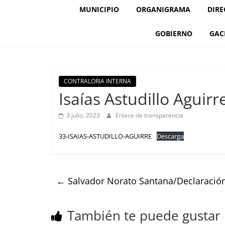
MUNICIPIO
ORGANIGRAMA
DIRE
GOBIERNO
GAC
CONTRALORIA INTERNA
Isaías Astudillo Aguir
3 julio, 2023
Enlace de transparencia
33-ISAIAS-ASTUDILLO-AGUIRRE
Descarga
←
Salvador Norato Santana/Declaració
También te puede gustar