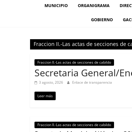
MUNICIPIO
ORGANIGRAMA
DIREC
GOBIERNO
GAC
Fraccion II.-Las actas de secciones de c
Fraccion II.-Las actas de secciones de cabildo
Secretaria General/E
3 agosto, 2026
Enlace de transparencia
Leer más
Fraccion II.-Las actas de secciones de cabildo