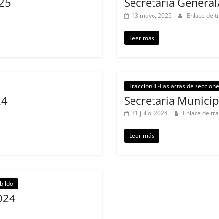
025
Secretaria Genera
13 mayo, 2025
Enlace de t
Leer más
Fraccion II.-Las actas de seccion
24
Secretaria Municip
31 julio, 2024
Enlace de tr
Leer más
bildo
024