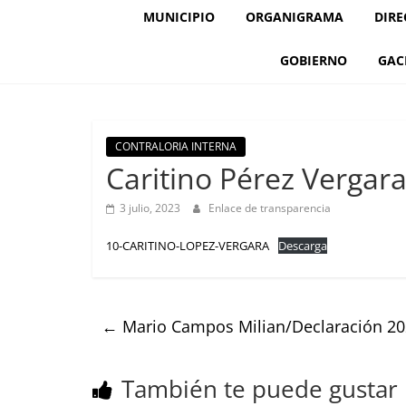
MUNICIPIO
ORGANIGRAMA
DIRE
GOBIERNO
GAC
CONTRALORIA INTERNA
Caritino Pérez Vergar
3 julio, 2023
Enlace de transparencia
10-CARITINO-LOPEZ-VERGARA
Descarga
←
Mario Campos Milian/Declaración 2
También te puede gustar