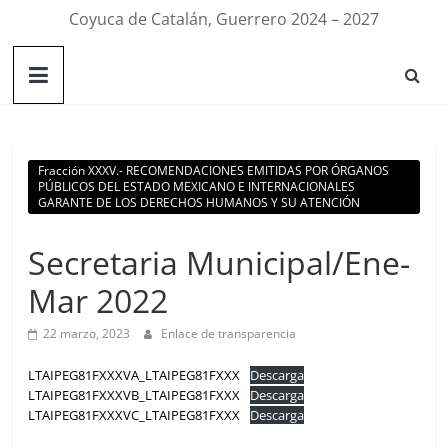
Coyuca de Catalán, Guerrero 2024 – 2027
Fracción XXXV.- RECOMENDACIONES EMITIDAS POR ÓRGANOS
PÚBLICOS DEL ESTADO MEXICANO E INTERNACIONALES
GARANTE DE LOS DERECHOS HUMANOS Y SU ATENCIÓN
Secretaria Municipal/Ene-
Mar 2022
22 marzo, 2023
Enlace de transparencia
LTAIPEG81FXXXVA_LTAIPEG81FXXX
Descarga
LTAIPEG81FXXXVB_LTAIPEG81FXXX
Descarga
LTAIPEG81FXXXVC_LTAIPEG81FXXX
Descarga