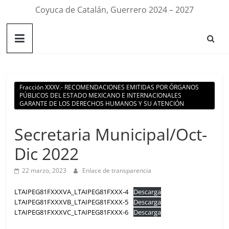
Coyuca de Catalán, Guerrero 2024 – 2027
Fracción XXXV.- RECOMENDACIONES EMITIDAS POR ÓRGANOS
PÚBLICOS DEL ESTADO MEXICANO E INTERNACIONALES
GARANTE DE LOS DERECHOS HUMANOS Y SU ATENCIÓN
Secretaria Municipal/Oct-
Dic 2022
22 marzo, 2023
Enlace de transparencia
LTAIPEG81FXXXVA_LTAIPEG81FXXX-4
Descarga
LTAIPEG81FXXXVB_LTAIPEG81FXXX-5
Descarga
LTAIPEG81FXXXVC_LTAIPEG81FXXX-6
Descarga