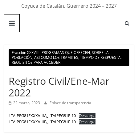
Coyuca de Catalán, Guerrero 2024 – 2027
Fracción XXXVIII.- PROGRAMAS QUE OFRECEN, SOBRE LA
POBLACIÓN, ASI COMO LOS TRAMITES, TIEMPO DE RESPUESTA,
REQUISITOS PARA ACCEDER
Registro Civil/Ene-Mar
2022
22 marzo, 2023
Enlace de transparencia
LTAIPEG81FXXXVIIIA_LTAIPEG81F-10
Descarga
LTAIPEG81FXXXVIIIB_LTAIPEG81F-10
Descarga