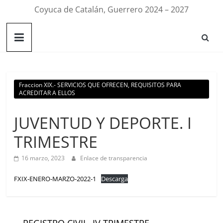
Coyuca de Catalán, Guerrero 2024 – 2027
Fraccion XIX.- SERVICIOS QUE OFRECEN, REQUISITOS PARA
ACREDITAR A ELLOS
JUVENTUD Y DEPORTE. I
TRIMESTRE
16 marzo, 2023
Enlace de transparencia
FXIX-ENERO-MARZO-2022-1
Descarga
←
REGISTRO CIVIL. IV TRIMESTRE