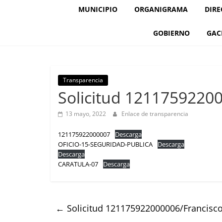
MUNICIPIO
ORGANIGRAMA
DIRE
GOBIERNO
GAC
Transparencia
Solicitud 1211759220
13 mayo, 2022
Enlace de transparencia
121175922000007
Descarga
OFICIO-15-SEGURIDAD-PUBLICA
Descarga
Descarga
CARATULA-07
Descarga
←
Solicitud 121175922000006/Francisc