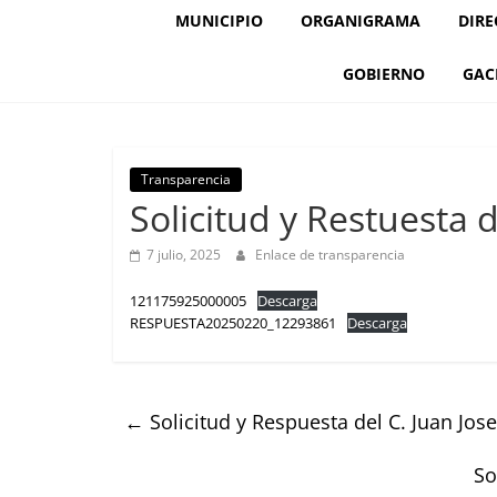
MUNICIPIO
ORGANIGRAMA
DIRE
GOBIERNO
GAC
Transparencia
Solicitud y Restuesta 
7 julio, 2025
Enlace de transparencia
121175925000005
Descarga
RESPUESTA20250220_12293861
Descarga
←
Solicitud y Respuesta del C. Juan Jo
So