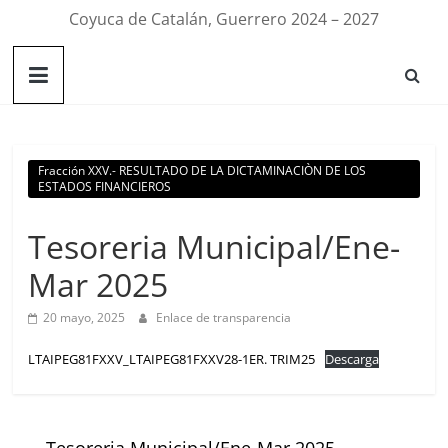
Coyuca de Catalán, Guerrero 2024 – 2027
Fracción XXV.- RESULTADO DE LA DICTAMINACIÒN DE LOS
ESTADOS FINANCIEROS
Tesoreria Municipal/Ene-
Mar 2025
20 mayo, 2025
Enlace de transparencia
LTAIPEG81FXXV_LTAIPEG81FXXV28-1ER. TRIM25
Descarga
←
Tesoreria Municipal/Ene-Mar 2025