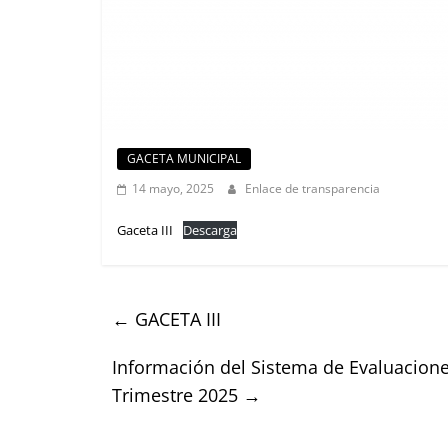
GACETA MUNICIPAL
14 mayo, 2025
Enlace de transparencia
Gaceta III
Descarga
←
GACETA III
Información del Sistema de Evaluacione
Trimestre 2025
→