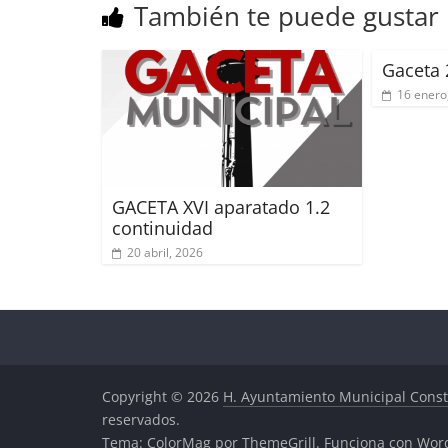
También te puede gustar
Gaceta 
16 enero
GACETA XVI aparatado 1.2
continuidad
20 abril, 2026
Copyright © 2026
H. Ayuntamiento Municipal Const
reservados.
Tema:
ColorMag
por ThemeGrill. Funciona con
Wor