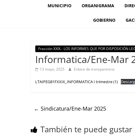
MUNICIPIO
ORGANIGRAMA
DIRE
GOBIERNO
GAC
Fracción XXIX.- LOS INFORMES QUE POR DISPOSICIÓN 
Informatica/Ene-Mar 
13 mayo, 2025
Enlace de transparencia
LTAIPEG81FXXIX_INFORMATICA I trimestre (1)
Descarg
←
Sindicatura/Ene-Mar 2025
También te puede gustar