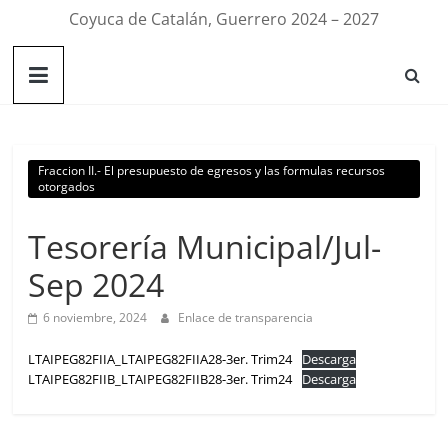
Coyuca de Catalán, Guerrero 2024 – 2027
Fraccion II.- El presupuesto de egresos y las formulas recursos
otorgados
Tesorería Municipal/Jul-
Sep 2024
6 noviembre, 2024
Enlace de transparencia
LTAIPEG82FIIA_LTAIPEG82FIIA28-3er. Trim24
Descarga
LTAIPEG82FIIB_LTAIPEG82FIIB28-3er. Trim24
Descarga