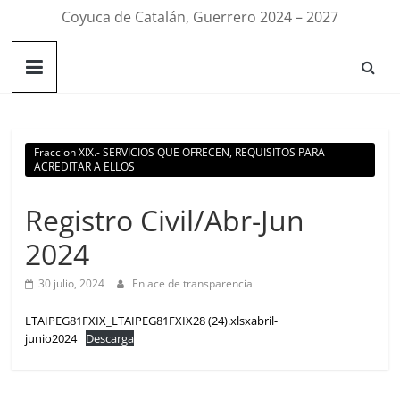
Coyuca de Catalán, Guerrero 2024 – 2027
Fraccion XIX.- SERVICIOS QUE OFRECEN, REQUISITOS PARA
ACREDITAR A ELLOS
Registro Civil/Abr-Jun
2024
30 julio, 2024
Enlace de transparencia
LTAIPEG81FXIX_LTAIPEG81FXIX28 (24).xlsxabril-
junio2024
Descarga