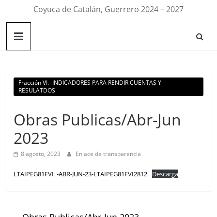
Coyuca de Catalán, Guerrero 2024 – 2027
Fracción VI.- INDICADORES PARA RENDIR CUENTAS Y
RESULATDOS
Obras Publicas/Abr-Jun
2023
8 agosto, 2023
Enlace de transparencia
LTAIPEG81FVI_-ABR-JUN-23-LTAIPEG81FVI2812
Descarga
←
Obras Publicas/Abr-Jun 2023