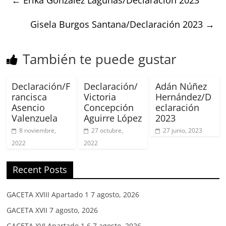
Gisela Burgos Santana/Declaración 2023
→
También te puede gustar
Declaración/F
Declaración/
Adán Núñez
rancisca
Victoria
Hernández/D
Asencio
Concepción
eclaración
Valenzuela
Aguirre López
2023
8 noviembre,
27 octubre,
27 junio, 2023
2022
2022
Recent Posts
GACETA XVIII Apartado 1
7 agosto, 2026
GACETA XVII
7 agosto, 2026
GACETA XVI Apartado 1.6
7 agosto, 2026