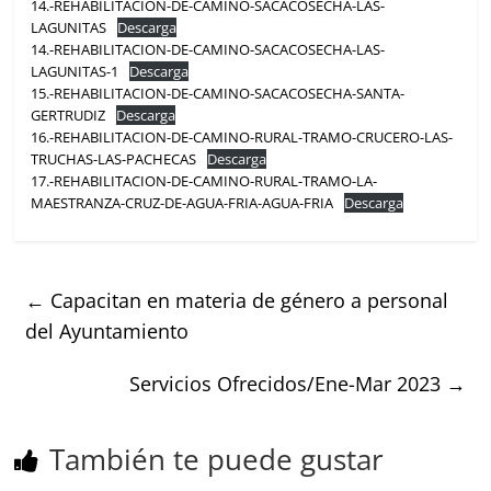
14.-REHABILITACION-DE-CAMINO-SACACOSECHA-LAS-
LAGUNITAS
Descarga
14.-REHABILITACION-DE-CAMINO-SACACOSECHA-LAS-
LAGUNITAS-1
Descarga
15.-REHABILITACION-DE-CAMINO-SACACOSECHA-SANTA-
GERTRUDIZ
Descarga
16.-REHABILITACION-DE-CAMINO-RURAL-TRAMO-CRUCERO-LAS-
TRUCHAS-LAS-PACHECAS
Descarga
17.-REHABILITACION-DE-CAMINO-RURAL-TRAMO-LA-
MAESTRANZA-CRUZ-DE-AGUA-FRIA-AGUA-FRIA
Descarga
←
Capacitan en materia de género a personal
del Ayuntamiento
Servicios Ofrecidos/Ene-Mar 2023
→
También te puede gustar