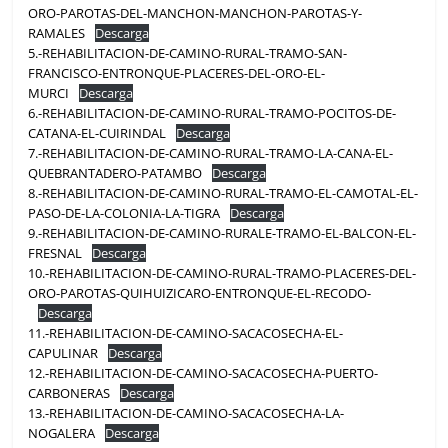
ORO-PAROTAS-DEL-MANCHON-MANCHON-PAROTAS-Y-
RAMALES
Descarga
5.-REHABILITACION-DE-CAMINO-RURAL-TRAMO-SAN-
FRANCISCO-ENTRONQUE-PLACERES-DEL-ORO-EL-
MURCI
Descarga
6.-REHABILITACION-DE-CAMINO-RURAL-TRAMO-POCITOS-DE-
CATANA-EL-CUIRINDAL
Descarga
7.-REHABILITACION-DE-CAMINO-RURAL-TRAMO-LA-CANA-EL-
QUEBRANTADERO-PATAMBO
Descarga
8.-REHABILITACION-DE-CAMINO-RURAL-TRAMO-EL-CAMOTAL-EL-
PASO-DE-LA-COLONIA-LA-TIGRA
Descarga
9.-REHABILITACION-DE-CAMINO-RURALE-TRAMO-EL-BALCON-EL-
FRESNAL
Descarga
10.-REHABILITACION-DE-CAMINO-RURAL-TRAMO-PLACERES-DEL-
ORO-PAROTAS-QUIHUIZICARO-ENTRONQUE-EL-RECODO-
Descarga
11.-REHABILITACION-DE-CAMINO-SACACOSECHA-EL-
CAPULINAR
Descarga
12.-REHABILITACION-DE-CAMINO-SACACOSECHA-PUERTO-
CARBONERAS
Descarga
13.-REHABILITACION-DE-CAMINO-SACACOSECHA-LA-
NOGALERA
Descarga