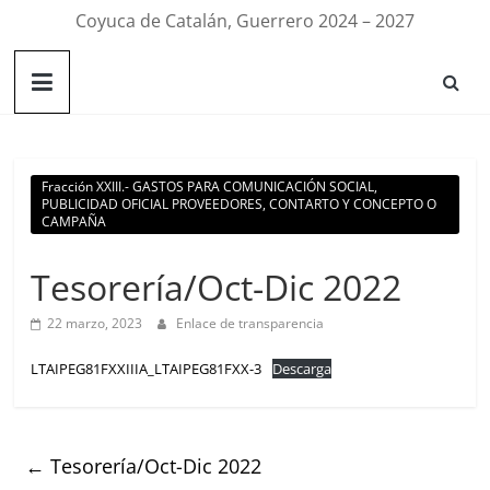
Coyuca de Catalán, Guerrero 2024 – 2027
Fracción XXIII.- GASTOS PARA COMUNICACIÓN SOCIAL,
PUBLICIDAD OFICIAL PROVEEDORES, CONTARTO Y CONCEPTO O
CAMPAÑA
Tesorería/Oct-Dic 2022
22 marzo, 2023
Enlace de transparencia
LTAIPEG81FXXIIIA_LTAIPEG81FXX-3
Descarga
←
Tesorería/Oct-Dic 2022