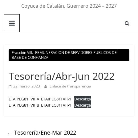
Coyuca de Catalán, Guerrero 2024 – 2027
Fracción VIII.- REMUNERACION DE SERVIDORES PUBLICOS DE
BASE DE CONFIANZA
Tesorería/Abr-Jun 2022
22 marzo, 2023
Enlace de transparencia
LTAIPEG81FVIIIA_LTAIPEG81FVII-1
Descarga
LTAIPEG81FVIIIB_LTAIPEG81FVII-1
Descarga
←
Tesorería/Ene-Mar 2022