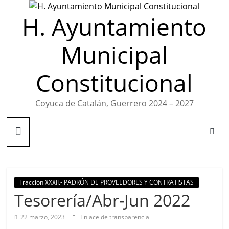
Saltar
H. Ayuntamiento
al
contenido
Municipal
Constitucional
Coyuca de Catalán, Guerrero 2024 – 2027
Fracción XXXII.- PADRÓN DE PROVEEDORES Y CONTRATISTAS
Tesorería/Abr-Jun 2022
22 marzo, 2023
Enlace de transparencia