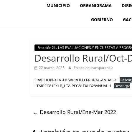
MUNICIPIO
ORGANIGRAMA
DIRE
GOBIERNO
GAC
Fracción XL.-LAS EVALUACIONES Y ENCUESTAS A PRO
Desarrollo Rural/Oct-
22 marzo, 2023
Enlace de transparencia
FRACCION-XLA.-DESARROLLO-RURAL-ANUAL-1
Descar
LTAIPEG81FXLB_LTAIPEG81FXLB28ANUAL-1
Descarga
←
Desarrollo Rural/Ene-Mar 2022