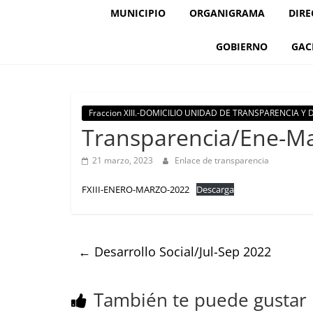
MUNICIPIO
ORGANIGRAMA
DIRE
GOBIERNO
GAC
Fraccion XIII.-DOMICILIO UNIDAD DE TRANSPARENCIA Y
Transparencia/Ene-M
21 marzo, 2023
Enlace de transparencia
FXIII-ENERO-MARZO-2022
Descarga
←
Desarrollo Social/Jul-Sep 2022
También te puede gustar