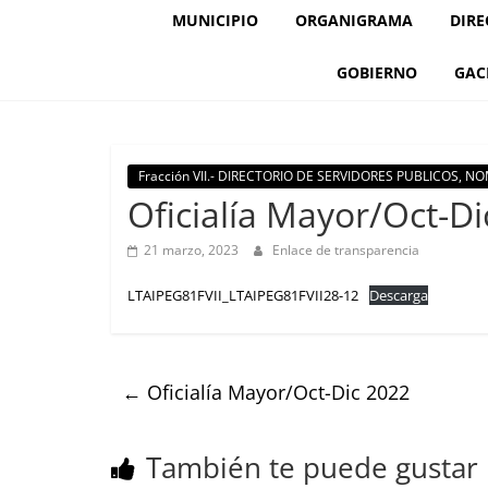
MUNICIPIO
ORGANIGRAMA
DIRE
GOBIERNO
GAC
Fracción VII.- DIRECTORIO DE SERVIDORES PUBLICOS, 
Oficialía Mayor/Oct-Di
21 marzo, 2023
Enlace de transparencia
LTAIPEG81FVII_LTAIPEG81FVII28-12
Descarga
←
Oficialía Mayor/Oct-Dic 2022
También te puede gustar