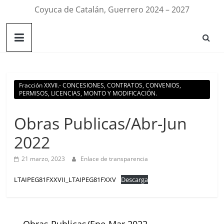
Coyuca de Catalán, Guerrero 2024 – 2027
Fracción XXVII.- CONCESIONES, CONTRATOS, CONVENIOS,
PERMISOS, LICENCIAS, MONTO Y MODIFICACIÓN.
Obras Publicas/Abr-Jun
2022
21 marzo, 2023
Enlace de transparencia
LTAIPEG81FXXVII_LTAIPEG81FXXV
Descarga
←
Obras Publicas/Ene-Mar 2022