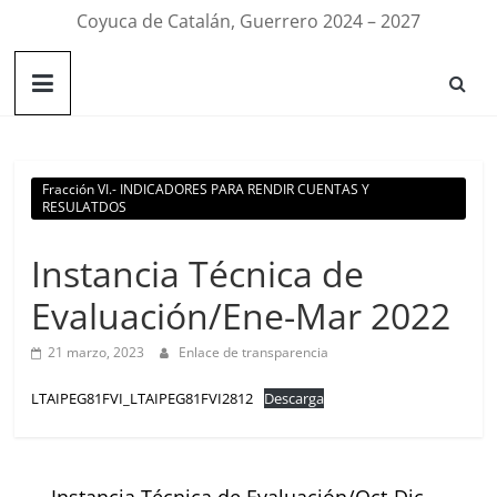
Coyuca de Catalán, Guerrero 2024 – 2027
Fracción VI.- INDICADORES PARA RENDIR CUENTAS Y
RESULATDOS
Instancia Técnica de
Evaluación/Ene-Mar 2022
21 marzo, 2023
Enlace de transparencia
LTAIPEG81FVI_LTAIPEG81FVI2812
Descarga
←
Instancia Técnica de Evaluación/Oct-Dic