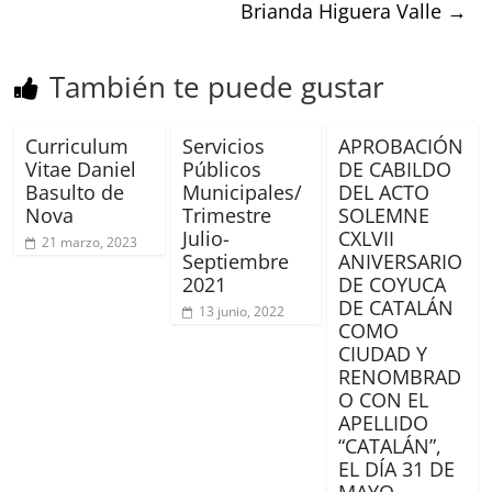
Brianda Higuera Valle
→
También te puede gustar
Curriculum
Servicios
APROBACIÓN
Vitae Daniel
Públicos
DE CABILDO
Basulto de
Municipales/
DEL ACTO
Nova
Trimestre
SOLEMNE
Julio-
CXLVII
21 marzo, 2023
Septiembre
ANIVERSARIO
2021
DE COYUCA
DE CATALÁN
13 junio, 2022
COMO
CIUDAD Y
RENOMBRAD
O CON EL
APELLIDO
“CATALÁN”,
EL DÍA 31 DE
MAYO