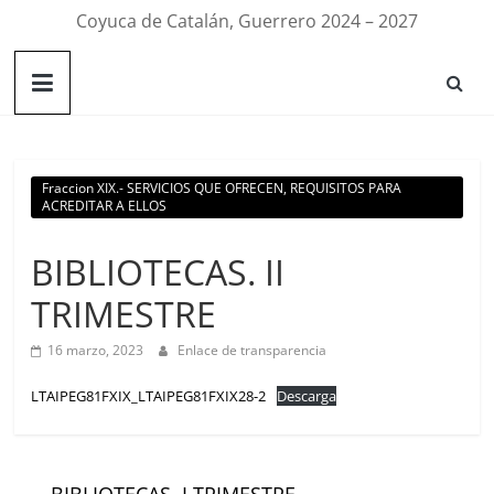
Coyuca de Catalán, Guerrero 2024 – 2027
Fraccion XIX.- SERVICIOS QUE OFRECEN, REQUISITOS PARA
ACREDITAR A ELLOS
BIBLIOTECAS. II
TRIMESTRE
16 marzo, 2023
Enlace de transparencia
LTAIPEG81FXIX_LTAIPEG81FXIX28-2
Descarga
←
BIBLIOTECAS. I TRIMESTRE