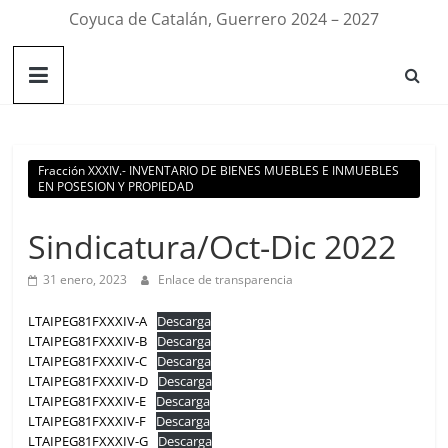
Coyuca de Catalán, Guerrero 2024 – 2027
Fracción XXXIV.- INVENTARIO DE BIENES MUEBLES E INMUEBLES
EN POSESION Y PROPIEDAD
Sindicatura/Oct-Dic 2022
31 enero, 2023
Enlace de transparencia
LTAIPEG81FXXXIV-A
Descarga
LTAIPEG81FXXXIV-B
Descarga
LTAIPEG81FXXXIV-C
Descarga
LTAIPEG81FXXXIV-D
Descarga
LTAIPEG81FXXXIV-E
Descarga
LTAIPEG81FXXXIV-F
Descarga
LTAIPEG81FXXXIV-G
Descarga