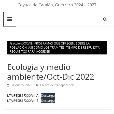
Coyuca de Catalán, Guerrero 2024 – 2027
Fracción XXXVIII.- PROGRAMAS QUE OFRECEN, SOBRE LA
POBLACIÓN, ASI COMO LOS TRAMITES, TIEMPO DE RESPUESTA,
REQUISITOS PARA ACCEDER
Ecología y medio
ambiente/Oct-Dic 2022
31 enero, 2023
Enlace de transparencia
LTAIPEG81FXXXVIIIA
Descarga
LTAIPEG81FXXXVIIIB
Descarga