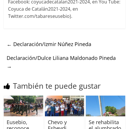
Facebook: coyucadecatalan2021-2024, en You Tube:
Coyuca de Catalán2021-2024, en
Twitter.com/tabareseusebio).
←
Declaración/Izmir Núñez Pineda
Declaración/Dulce Liliana Maldonado Pineda
→
También te puede gustar
Eusebio,
Chevo y
Se rehabilita
reconoce
Esbeydi,
el alumbrado