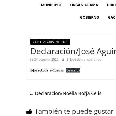
MUNICIPIO
ORGANIGRAMA
DIRE
GOBIERNO
GAC
CONTRALORIA INTERNA
Declaración/José Agui
24 octubre, 2022
Enlace de transparencia
3-Jose-Aguirre-Cuevas
Descarga
←
Declaración/Noelia Borja Celis
También te puede gustar