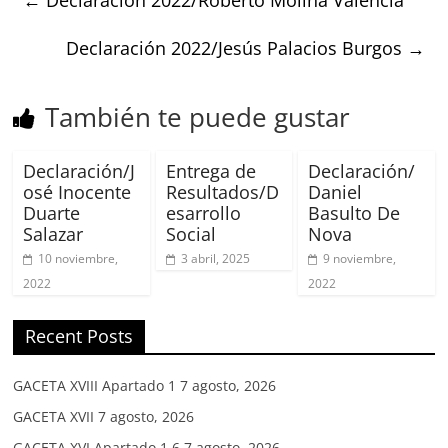
Declaración 2022/Jesús Palacios Burgos
→
También te puede gustar
Declaración/J
Entrega de
Declaración/
osé Inocente
Resultados/D
Daniel
Duarte
esarrollo
Basulto De
Salazar
Social
Nova
10 noviembre,
3 abril, 2025
9 noviembre,
2022
2022
Recent Posts
GACETA XVIII Apartado 1
7 agosto, 2026
GACETA XVII
7 agosto, 2026
GACETA XVI Apartado 1.6
7 agosto, 2026