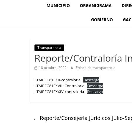
MUNICIPIO
ORGANIGRAMA
DIRE
GOBIERNO
GAC
Transparencia
Reporte/Contraloría I
18 octubre, 2022
Enlace de transparencia
LTAIPEG81FXII-contraloria
Descarga
LTAIPEG81FXVIIl-Contraloria
Descarga
LTAIPEG81FXXIV-contraloria
Descarga
←
Reporte/Consejería Jurídicos Julio-S