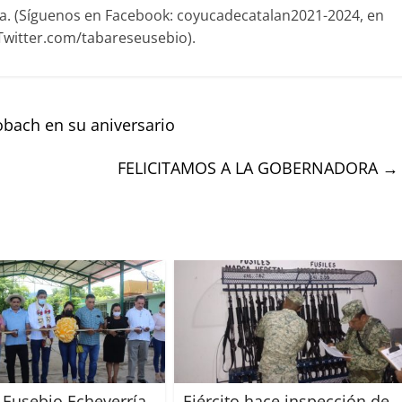
ora. (Síguenos en Facebook: coyucadecatalan2021-2024, en
Twitter.com/tabareseusebio).
ach en su aniversario
FELICITAMOS A LA GOBERNADORA
→
 Eusebio Echeverría
Ejército hace inspección de