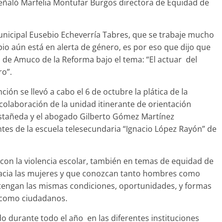
señaló Marfelia Montufar Burgos directora de Equidad de
unicipal Eusebio Echeverría Tabres, que se trabaje mucho
pio aún está en alerta de género, es por eso que dijo que
a de Amuco de la Reforma bajo el tema: “El actuar del
ro”.
ión se llevó a cabo el 6 de octubre la plática de la
 colaboración de la unidad itinerante de orientación
stañeda y el abogado Gilberto Gómez Martínez
ntes de la escuela telesecundaria “Ignacio López Rayón” de
a con la violencia escolar, también en temas de equidad de
 hacia las mujeres y que conozcan tanto hombres como
 tengan las mismas condiciones, oportunidades, y formas
n como ciudadanos.
 durante todo el año en las diferentes instituciones