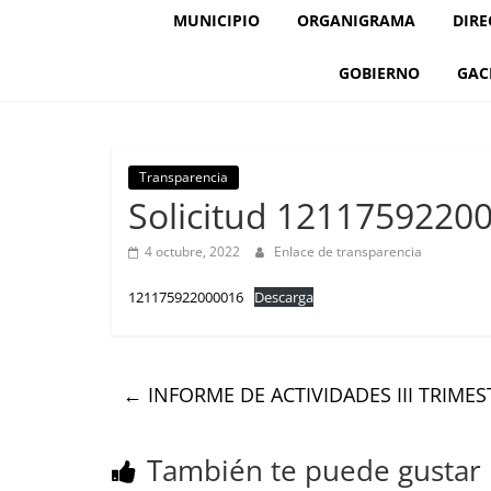
MUNICIPIO
ORGANIGRAMA
DIRE
GOBIERNO
GAC
Transparencia
Solicitud 1211759220
4 octubre, 2022
Enlace de transparencia
121175922000016
Descarga
←
INFORME DE ACTIVIDADES III TRIMES
También te puede gustar