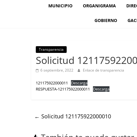
MUNICIPIO
ORGANIGRAMA
DIRE
GOBIERNO
GAC
Transparencia
Solicitud 1211759220
6 septiembre, 2022
Enlace de transparencia
121175922000011
Descarga
RESPUESTA-121175922000011
Descarga
←
Solicitud 121175922000010