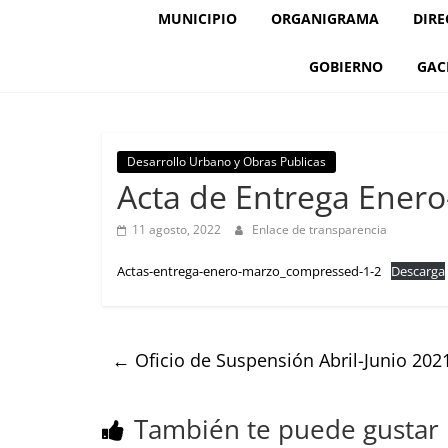
MUNICIPIO
ORGANIGRAMA
DIRE
GOBIERNO
GAC
Desarrollo Urbano y Obras Publicas
Acta de Entrega Ener
11 agosto, 2022
Enlace de transparencia
Actas-entrega-enero-marzo_compressed-1-2
Descarga
←
Oficio de Suspensión Abril-Junio 202
También te puede gustar