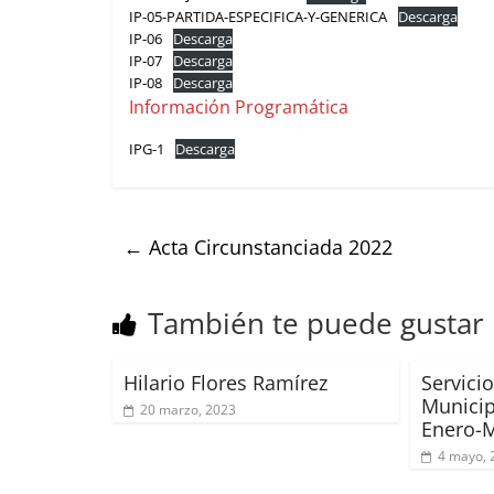
IP-05-PARTIDA-ESPECIFICA-Y-GENERICA
Descarga
IP-06
Descarga
IP-07
Descarga
IP-08
Descarga
Información Programática
IPG-1
Descarga
←
Acta Circunstanciada 2022
También te puede gustar
Hilario Flores Ramírez
Servici
Municip
20 marzo, 2023
Enero-
4 mayo, 