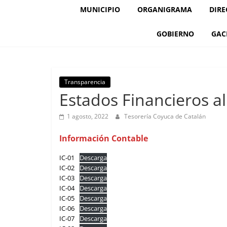
MUNICIPIO
ORGANIGRAMA
DIRE
GOBIERNO
GAC
Transparencia
Estados Financieros al
1 agosto, 2022
Tesorería Coyuca de Catalán
Información Contable
IC-01
Descarga
IC-02
Descarga
IC-03
Descarga
IC-04
Descarga
IC-05
Descarga
IC-06
Descarga
IC-07
Descarga