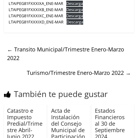
LTAIPEG81FXXXIXA_ENE-MAR
Descarga
LTAIPEG81FXXXIXB_ENE-MAR
Descarga
LTAIPEG81FXXXIXC_ENE-MAR
Descarga
LTAIPEG81FXXXIXD_ENE-MAR
Descarga
←
Transito Municipal/Trimestre Enero-Marzo
2022
Turismo/Trimestre Enero-Marzo 2022
→
También te puede gustar
Catastro e
Acta de
Estados
Impuesto
Instalación
Financieros
Predial/Trime
del Consejo
al 30 de
stre Abril-
Municipal de
Septiembre
Junio 2022
Participación
2024