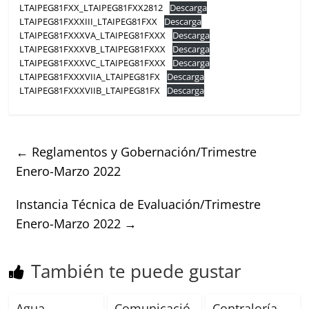
LTAIPEG81FXX_LTAIPEG81FXX2812
Descarga
LTAIPEG81FXXXIII_LTAIPEG81FXX
Descarga
LTAIPEG81FXXXVA_LTAIPEG81FXXX
Descarga
LTAIPEG81FXXXVB_LTAIPEG81FXXX
Descarga
LTAIPEG81FXXXVC_LTAIPEG81FXXX
Descarga
LTAIPEG81FXXXVIIA_LTAIPEG81FX
Descarga
LTAIPEG81FXXXVIIB_LTAIPEG81FX
Descarga
←
Reglamentos y Gobernación/Trimestre
Enero-Marzo 2022
Instancia Técnica de Evaluación/Trimestre
Enero-Marzo 2022
→
También te puede gustar
Agua
Comunicació
Contraloría