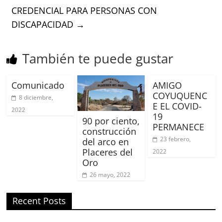
CREDENCIAL PARA PERSONAS CON
DISCAPACIDAD
→
También te puede gustar
Comunicado
AMIGO
COYUQUENC
8 diciembre,
E EL COVID-
2022
19
90 por ciento,
PERMANECE
construcción
23 febrero,
del arco en
Placeres del
2022
Oro
26 mayo, 2022
Recent Posts