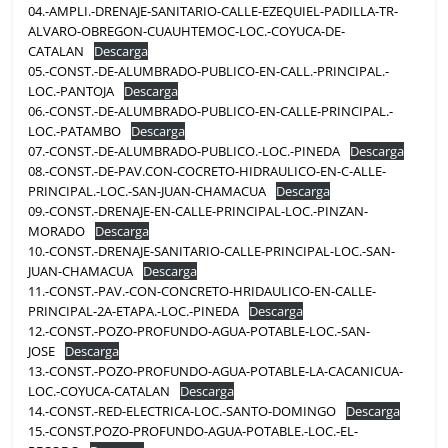
04.-AMPLI.-DRENAJE-SANITARIO-CALLE-EZEQUIEL-PADILLA-TR-
ALVARO-OBREGON-CUAUHTEMOC-LOC.-COYUCA-DE-
CATALAN
Descarga
05.-CONST.-DE-ALUMBRADO-PUBLICO-EN-CALL.-PRINCIPAL.-
LOC.-PANTOJA
Descarga
06.-CONST.-DE-ALUMBRADO-PUBLICO-EN-CALLE-PRINCIPAL.-
LOC.-PATAMBO
Descarga
07.-CONST.-DE-ALUMBRADO-PUBLICO.-LOC.-PINEDA
Descarga
08.-CONST.-DE-PAV.CON-COCRETO-HIDRAULICO-EN-C-ALLE-
PRINCIPAL.-LOC.-SAN-JUAN-CHAMACUA
Descarga
09.-CONST.-DRENAJE-EN-CALLE-PRINCIPAL-LOC.-PINZAN-
MORADO
Descarga
10.-CONST.-DRENAJE-SANITARIO-CALLE-PRINCIPAL-LOC.-SAN-
JUAN-CHAMACUA
Descarga
11.-CONST.-PAV.-CON-CONCRETO-HRIDAULICO-EN-CALLE-
PRINCIPAL-2A-ETAPA.-LOC.-PINEDA
Descarga
12.-CONST.-POZO-PROFUNDO-AGUA-POTABLE-LOC.-SAN-
JOSE
Descarga
13.-CONST.-POZO-PROFUNDO-AGUA-POTABLE-LA-CACANICUA-
LOC.-COYUCA-CATALAN
Descarga
14.-CONST.-RED-ELECTRICA-LOC.-SANTO-DOMINGO
Descarga
15.-CONST.POZO-PROFUNDO-AGUA-POTABLE.-LOC.-EL-