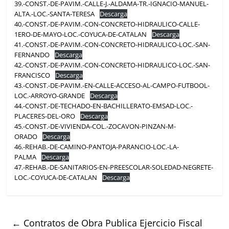
39.-CONST.-DE-PAVIM.-CALLE-J.-ALDAMA-TR.-IGNACIO-MANUEL-
ALTA.-LOC.-SANTA-TERESA
Descarga
40.-CONST.-DE-PAVIM.-CON-CONCRETO-HIDRAULICO-CALLE-
1ERO-DE-MAYO-LOC.-COYUCA-DE-CATALAN
Descarga
41.-CONST.-DE-PAVIM.-CON-CONCRETO-HIDRAULICO-LOC.-SAN-
FERNANDO
Descarga
42.-CONST.-DE-PAVIM.-CON-CONCRETO-HIDRAULICO-LOC.-SAN-
FRANCISCO
Descarga
43.-CONST.-DE-PAVIM.-EN-CALLE-ACCESO-AL-CAMPO-FUTBOOL-
LOC.-ARROYO-GRANDE
Descarga
44.-CONST.-DE-TECHADO-EN-BACHILLERATO-EMSAD-LOC.-
PLACERES-DEL-ORO
Descarga
45.-CONST.-DE-VIVIENDA-COL.-ZOCAVON-PINZAN-M-
ORADO
Descarga
46.-REHAB.-DE-CAMINO-PANTOJA-PARANCIO-LOC.-LA-
PALMA
Descarga
47.-REHAB.-DE-SANITARIOS-EN-PREESCOLAR-SOLEDAD-NEGRETE-
LOC.-COYUCA-DE-CATALAN
Descarga
←
Contratos de Obra Publica Ejercicio Fiscal