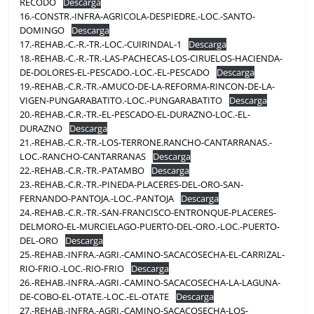
RECODO
Descarga
16.-CONSTR.-INFRA-AGRICOLA-DESPIEDRE.-LOC.-SANTO-
DOMINGO
Descarga
17.-REHAB.-C.-R.-TR.-LOC.-CUIRINDAL-1
Descarga
18.-REHAB.-C.-R.-TR.-LAS-PACHECAS-LOS-CIRUELOS-HACIENDA-
DE-DOLORES-EL-PESCADO.-LOC.-EL-PESCADO
Descarga
19.-REHAB.-C.R.-TR.-AMUCO-DE-LA-REFORMA-RINCON-DE-LA-
VIGEN-PUNGARABATITO.-LOC.-PUNGARABATITO
Descarga
20.-REHAB.-C.R.-TR.-EL-PESCADO-EL-DURAZNO-LOC.-EL-
DURAZNO
Descarga
21.-REHAB.-C.R.-TR.-LOS-TERRONE.RANCHO-CANTARRANAS.-
LOC.-RANCHO-CANTARRANAS
Descarga
22.-REHAB.-C.R.-TR.-PATAMBO
Descarga
23.-REHAB.-C.R.-TR.-PINEDA-PLACERES-DEL-ORO-SAN-
FERNANDO-PANTOJA.-LOC.-PANTOJA
Descarga
24.-REHAB.-C.R.-TR.-SAN-FRANCISCO-ENTRONQUE-PLACERES-
DELMORO-EL-MURCIELAGO-PUERTO-DEL-ORO.-LOC.-PUERTO-
DEL-ORO
Descarga
25.-REHAB.-INFRA.-AGRI.-CAMINO-SACACOSECHA-EL-CARRIZAL-
RIO-FRIO.-LOC.-RIO-FRIO
Descarga
26.-REHAB.-INFRA.-AGRI.-CAMINO-SACACOSECHA-LA-LAGUNA-
DE-COBO-EL-OTATE.-LOC.-EL-OTATE
Descarga
27.-REHAB.-INFRA.-AGRI.-CAMINO-SACACOSECHA-LOS-