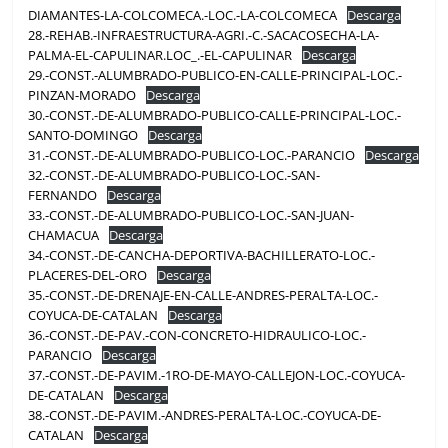
DIAMANTES-LA-COLCOMECA.-LOC.-LA-COLCOMECA
Descarga
28.-REHAB.-INFRAESTRUCTURA-AGRI.-C.-SACACOSECHA-LA-
PALMA-EL-CAPULINAR.LOC_.-EL-CAPULINAR
Descarga
29.-CONST.-ALUMBRADO-PUBLICO-EN-CALLE-PRINCIPAL-LOC.-
PINZAN-MORADO
Descarga
30.-CONST.-DE-ALUMBRADO-PUBLICO-CALLE-PRINCIPAL-LOC.-
SANTO-DOMINGO
Descarga
31.-CONST.-DE-ALUMBRADO-PUBLICO-LOC.-PARANCIO
Descarga
32.-CONST.-DE-ALUMBRADO-PUBLICO-LOC.-SAN-
FERNANDO
Descarga
33.-CONST.-DE-ALUMBRADO-PUBLICO-LOC.-SAN-JUAN-
CHAMACUA
Descarga
34.-CONST.-DE-CANCHA-DEPORTIVA-BACHILLERATO-LOC.-
PLACERES-DEL-ORO
Descarga
35.-CONST.-DE-DRENAJE-EN-CALLE-ANDRES-PERALTA-LOC.-
COYUCA-DE-CATALAN
Descarga
36.-CONST.-DE-PAV.-CON-CONCRETO-HIDRAULICO-LOC.-
PARANCIO
Descarga
37.-CONST.-DE-PAVIM.-1RO-DE-MAYO-CALLEJON-LOC.-COYUCA-
DE-CATALAN
Descarga
38.-CONST.-DE-PAVIM.-ANDRES-PERALTA-LOC.-COYUCA-DE-
CATALAN
Descarga